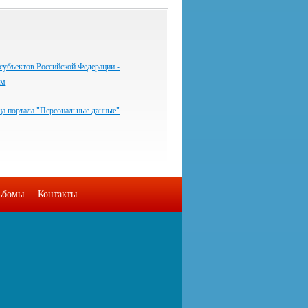
субъектов Российской Федерации -
ям
ца портала "Персональные данные"
ьбомы
Контакты