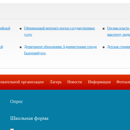
сийской
Официальный интернет-портал государственных
Органы власти 
услуг
навстречу люд
ой
Департамент образования Администрации города
Детская страни
Екатеринбурга
зовательной организации
Лагерь
Новости
Информация
Фотоал
Опрос
Школьная форма