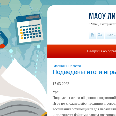
МАОУ ЛИ
620049, Екатеринбург
Напи
Сведения об обра
Главная
»
Новости
Подведены итоги иг
17.03.2022
Ура!
Подведены итоги оборонно-спортивной 
Игра по сложившейся традиции проводи
воспитания обучающихся для параллели
и проводятся бойцами отряда правопор