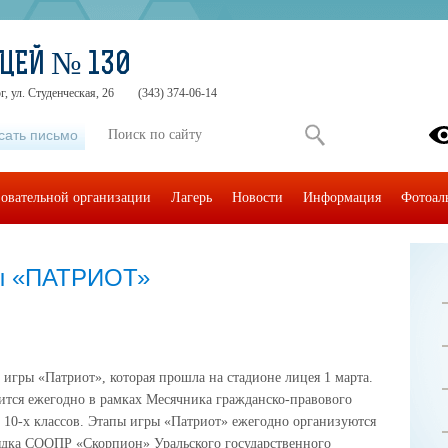
ЦЕЙ № 130
, ул. Студенческая, 26
(343) 374-06-14
сать письмо
зовательной организации
Лагерь
Новости
Информация
Фотоал
ры «ПАТРИОТ»
игры «Патриот», которая прошла на стадионе лицея 1 марта.
тся ежегодно в рамках Месячника гражданско-правового
 10-х классов. Этапы игры «Патриот» ежегодно организуются
ядка СООПР «Скорпион» Уральского государственного