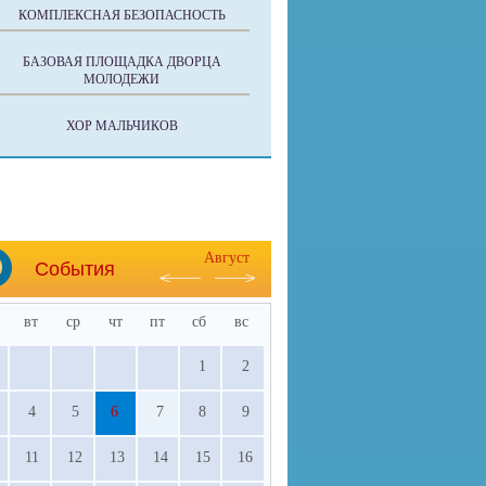
КОМПЛЕКСНАЯ БЕЗОПАСНОСТЬ
БАЗОВАЯ ПЛОЩАДКА ДВОРЦА
МОЛОДЕЖИ
ХОР МАЛЬЧИКОВ
Август
События
вт
ср
чт
пт
сб
вс
1
2
4
5
6
7
8
9
11
12
13
14
15
16