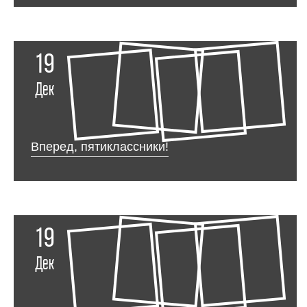
19
Дек
Вперед, пятиклассники!
19
Дек