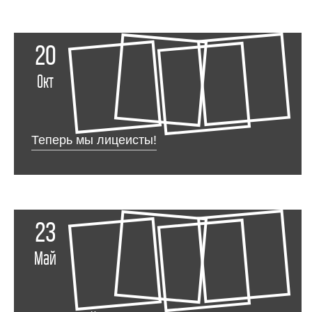
20
Окт
Теперь мы лицеисты!
23
Май