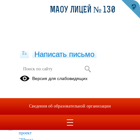
МАОУ ЛИЦЕЙ № 130
Написать письмо
Профориентация
Версия для слабовидящих
Дни
Билет в
Профориентацион
открытых
будущее
минимум
дверей в
Сведения об образовательной организации
учреждениях
СПО и ВПО
Районный
проект
"Школа