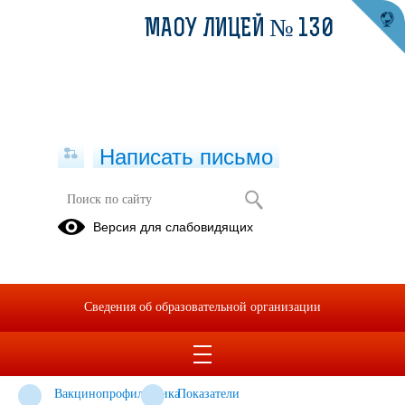
МАОУ ЛИЦЕЙ № 130
Написать письмо
Информация
Версия для слабовидящих
Информация
Расписание
Клубы по
звонков
интересам
Персональные
bus.gov.ru:
Рабочие
Сведения об образовательной организации
данные -
оценка,
программы
Дети
отзывы,
результаты
Вакцинопрофилактика
Показатели