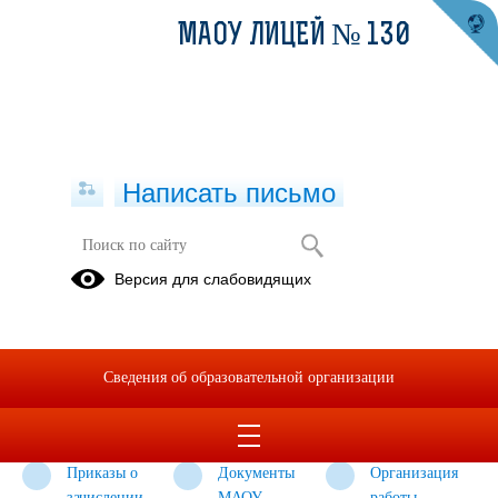
МАОУ ЛИЦЕЙ № 130
Написать письмо
Прием в 1 класс в 2026 году
Версия для слабовидящих
Нормативные
Вышестоящие
Прием на
документы
органы,
обучение
федерального
курирующие
иностранных
Сведения об образовательной организации
и
вопросы
граждан
регионального
приема в 1
уровня
класс
Приказы о
Документы
Организация
зачислении
МАОУ
работы